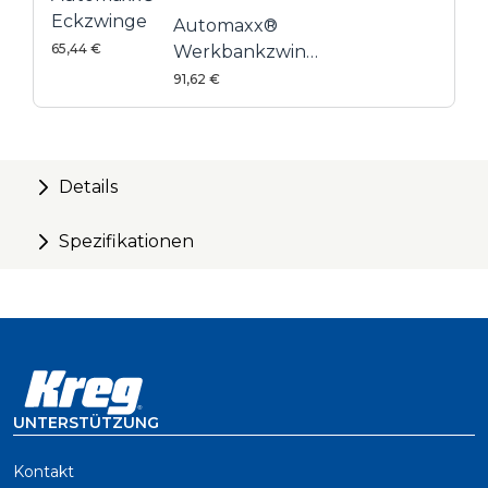
Eckzwinge
Automaxx®
65,44 €
Werkbankzwinge
83 mm inkl.
91,62 €
Werkbank-
Adapter
Details
Spezifikationen
UNTERSTÜTZUNG
Kontakt