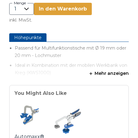
Menge
In den Warenkorb
inkl. MwSt.
Höhepunkte
Passend für Multifunktionstische mit Ø 19 mm oder
20 mm - Lochmuster
Ideal in Kombination mit der mobilen Werkbank von
Kreg (KWS1000)
Mehr anzeigen
Für eine stabile Fixierung & Bearbeitung von
Werkstücken auf der Werkbank
You Might Also Like
Automaxx®