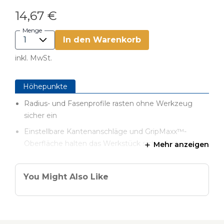
14,67 €
Menge
In den Warenkorb
inkl. MwSt.
Höhepunkte
Radius- und Fasenprofile rasten ohne Werkzeug
sicher ein
Einstellbare Kantenanschläge und GripMaxx™-
Oberfläche halten das Werkstück sicher fest
Mehr anzeigen
Großer Griff für sichere Kontrolle der Führung
8 verschiedene Profilschablonen zum
You Might Also Like
werkzeuglosen Einklicken in den Grundkörper
Profilschablonen können bei Nichtgebraucht im
Profilehalter sicher und griffbereit verstaut werden