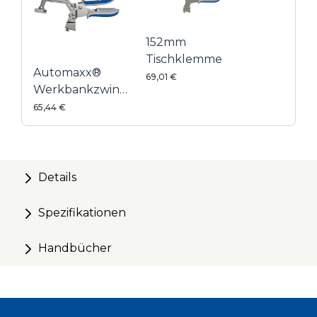
152mm
Tischklemme
Automaxx®
69,01 €
Werkbankzwinge
83 mm
65,44 €
Details
Spezifikationen
Handbücher