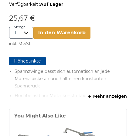
Verfügbarkeit :
Auf Lager
25,67 €
Menge
In den Warenkorb
inkl. MwSt.
Höhepunkte
Spannzwinge passt sich automatisch an jede
Materialdicke an und hält einen konstanten
Spanndruck
Hochbelastbare Metallkonstruktion
Mehr anzeigen
Gepolsterte Griffe für optimalen Griff
Auch für Werkbänke mit Lochdurchmesser 20 mm
You Might Also Like