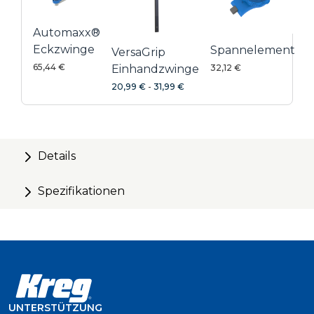
127 mm Ausladung
Automaxx®
Eckzwinge
Spannelement
VersaGrip
65,44 €
Einhandzwinge
32,12 €
20,99 €
-
31,99 €
Details
Spezifikationen
UNTERSTÜTZUNG