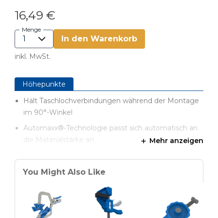
16,49 €
Menge
In den Warenkorb
inkl. MwSt.
Höhepunkte
Hält Taschlochverbindungen während der Montage
im 90°-Winkel
Automaxx®-Technologie passt sich automatisch an
die Materialstärke an
Mehr anzeigen
Ergonomisch geformte Griffe für hohen
Bedienkomfort
You Might Also Like
Spezialstift sitzt sicher im Taschenloch
Schwenkbare Druckplatte hält das Gegenstück
zuverlässig fest