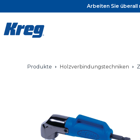
Arbeiten Sie überal
Produkte
Holzverbindungstechniken
Z
Pocket-Ho
Pocket-Ho
Pocket-Ho