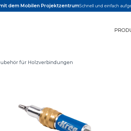
l mit dem Mobilen Projektzentrum
Schnell und einfach aufg
PROD
ubehör für Holzverbindungen
le Jig
le Zubehör
le Schrauben und Dübel