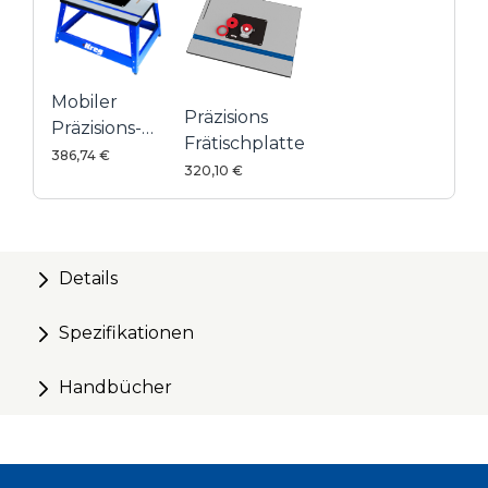
Mobiler
Präzisions
Präzisions-
Frätischplatte
Frästisch
386,74 €
320,10 €
Details
Spezifikationen
Handbücher