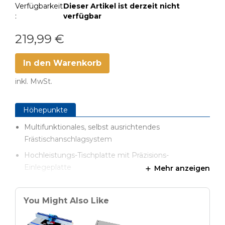
Verfügbarkeit
Dieser Artikel ist derzeit nicht
:
verfügbar
219,99 €
In den Warenkorb
inkl. MwSt.
Höhepunkte
Multifunktionales, selbst ausrichtendes
Frästischanschlagsystem
Hochleistungs-Tischplatte mit Präzisions-
Einlegeplatte
Mehr anzeigen
Robustes, anpassbares und leicht verstellbares
Stahlgestell
You Might Also Like