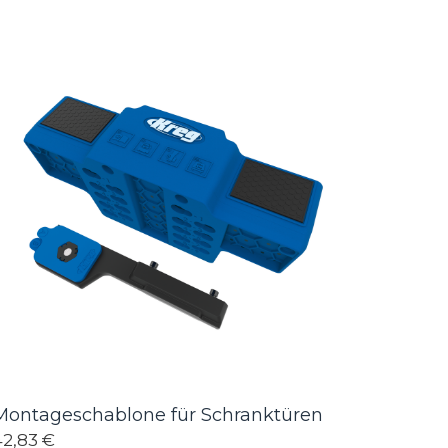
Montageschablone für Schranktüren
42,83 €