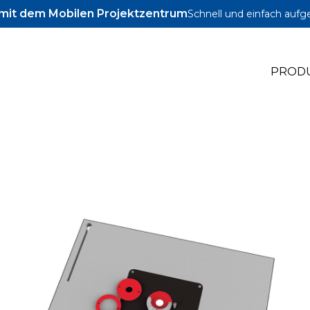
l mit dem Mobilen Projektzentrum
Schnell und einfach aufg
PROD
le Jig
le Zubehör
le Schrauben und Dübel