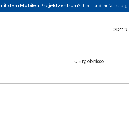
l mit dem Mobilen Projektzentrum
Schnell und einfach aufg
PROD
0 Ergebnisse
le Jig
le Zubehör
le Schrauben und Dübel