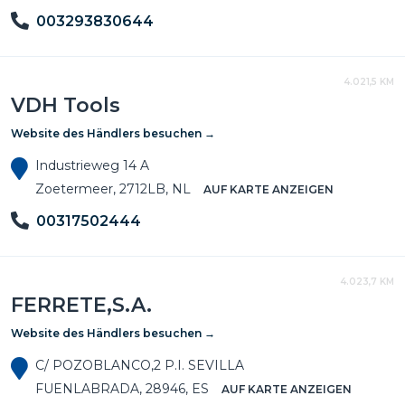
003293830644
4.021,5 KM
VDH Tools
Website des Händlers besuchen →
Industrieweg 14 A
Zoetermeer, 2712LB, NL
AUF KARTE ANZEIGEN
00317502444
4.023,7 KM
FERRETE,S.A.
Website des Händlers besuchen →
C/ POZOBLANCO,2 P.I. SEVILLA
FUENLABRADA, 28946, ES
AUF KARTE ANZEIGEN