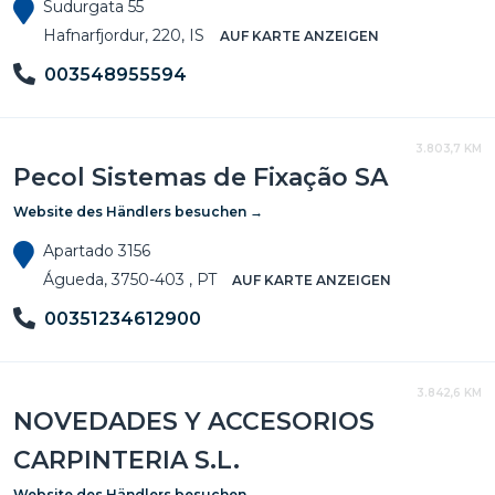
Sudurgata 55
Hafnarfjordur, 220, IS
AUF KARTE ANZEIGEN
003548955594
3.803,7 KM
Pecol Sistemas de Fixação SA
Website des Händlers besuchen →
Apartado 3156
Águeda, 3750-403 , PT
AUF KARTE ANZEIGEN
00351234612900
3.842,6 KM
NOVEDADES Y ACCESORIOS
CARPINTERIA S.L.
Website des Händlers besuchen →