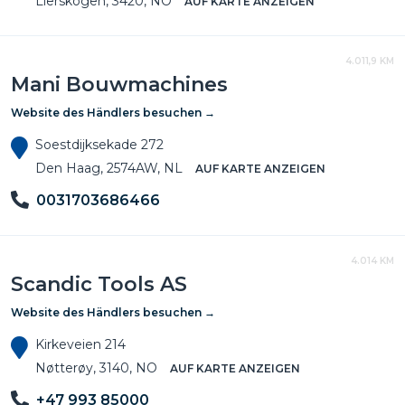
Lierskogen, 3420, NO
AUF KARTE ANZEIGEN
4.011,9 KM
Mani Bouwmachines
Website des Händlers besuchen →
Soestdijksekade 272
Den Haag, 2574AW, NL
AUF KARTE ANZEIGEN
0031703686466
4.014 KM
Scandic Tools AS
Website des Händlers besuchen →
Kirkeveien 214
Nøtterøy, 3140, NO
AUF KARTE ANZEIGEN
+47 993 85000