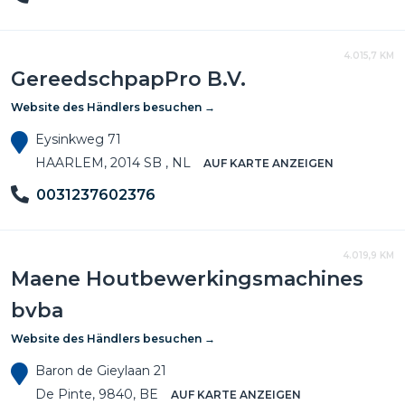
4.015,7 KM
GereedschpapPro B.V.
Website des Händlers besuchen →
Eysinkweg 71
HAARLEM, 2014 SB , NL
AUF KARTE ANZEIGEN
0031237602376
4.019,9 KM
Maene Houtbewerkingsmachines
bvba
Website des Händlers besuchen →
Baron de Gieylaan 21
De Pinte, 9840, BE
AUF KARTE ANZEIGEN