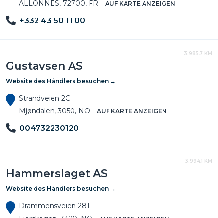
ALLONNES, 72700, FR
AUF KARTE ANZEIGEN
+332 43 50 11 00
3.985,7 KM
Gustavsen AS
Website des Händlers besuchen →
Strandveien 2C
Mjøndalen, 3050, NO
AUF KARTE ANZEIGEN
004732230120
3.994,1 KM
Hammerslaget AS
Website des Händlers besuchen →
Drammensveien 281