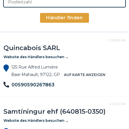
Postleitzahl
Händler finden
2.083,8 KM
Quincabois SARL
Website des Händlers besuchen →
125 Rue Alfred Lumière
Baie-Mahault, 97122, GP
AUF KARTE ANZEIGEN
00590590267863
2.921,2 KM
Samtíningur ehf (640815-0350)
Website des Händlers besuchen →