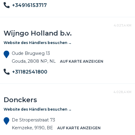
+34916153717
4.027,4 KM
Wijngo Holland b.v.
Website des Händlers besuchen →
Oude Brugweg 13
Gouda, 2808 NP, NL
AUF KARTE ANZEIGEN
+31182541800
4.028,4 KM
Donckers
Website des Händlers besuchen →
De Stropersstraat 73
Kemzeke, 9190, BE
AUF KARTE ANZEIGEN