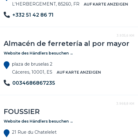
L'HERBERGEMENT, 85260, FR
AUF KARTE ANZEIGEN
+332 51 42 86 71
3.935,6 KM
Almacén de ferretería al por mayor
Website des Händlers besuchen →
plaza de bruselas 2
Cáceres, 10001, ES
AUF KARTE ANZEIGEN
0034686867235
3.968,8 KM
FOUSSIER
Website des Händlers besuchen →
21 Rue du Chatelelet