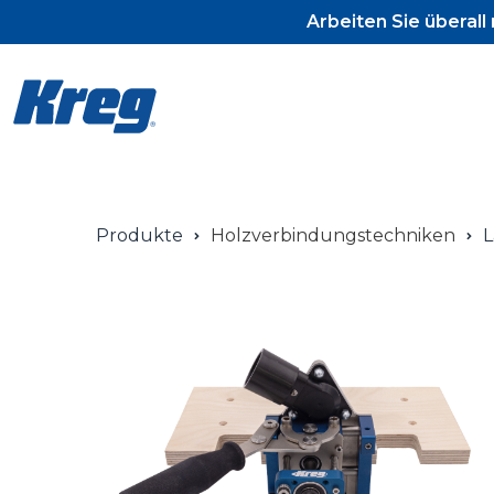
Arbeiten Sie überal
Produkte
Holzverbindungstechniken
L
Pocket-Ho
Pocket-Ho
Pocket-Ho