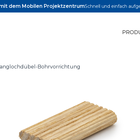
l mit dem Mobilen Projektzentrum
Schnell und einfach aufg
PROD
anglochdübel-Bohrvorrichtung
le Jig
le Zubehör
le Schrauben und Dübel