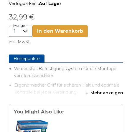
Verfügbarkeit :
Auf Lager
32,99 €
Menge
In den Warenkorb
inkl. MwSt.
Höhepunkte
Verdecktes Befestigungssystem für die Montage
von Terrassendielen
Ergonomischer Griff für sicheren Halt und optimale
Kontrolle bei jeder Verbindung
Mehr anzeigen
Bohrführungen aus gehärtetem Stahl halten
Stufenbohrer und Bit im optimalen Winkel
You Might Also Like
Integrierte Abstandsringe sorgen für den korrekten
Dielenabstand, optimale Entwässerung und eine