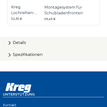
Kreg
Montagesystem für
Lochreihen-
Schubladenfronten
Bohrschablone
52,35 €
59,49 €
LR32 | 5 mm
Details
Spezifikationen
UNTERSTÜTZUNG
Kontakt