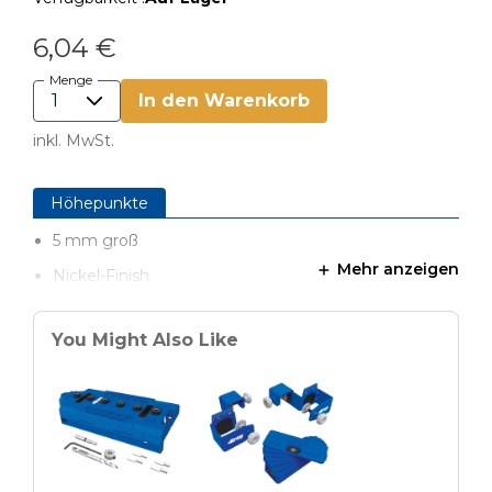
6,04 €
Menge
In den Warenkorb
inkl. MwSt.
Höhepunkte
5 mm groß
Mehr anzeigen
Nickel-Finish
You Might Also Like