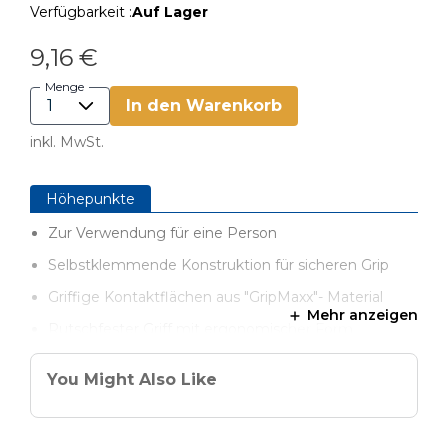
Verfügbarkeit :
Auf Lager
9,16 €
Menge
In den Warenkorb
inkl. MwSt.
Höhepunkte
Zur Verwendung für eine Person
Selbstklemmende Konstruktion für sicheren Grip
Griffige Kontaktflächen aus "GripMaxx"- Material
Mehr anzeigen
Rutschfester Griff mit ergonomischer Form
Platten bis 19 mm Stärke werden sicher geklemmt
You Might Also Like
Metallbügel für dauerhafte, verwindungssteife
Stabilität