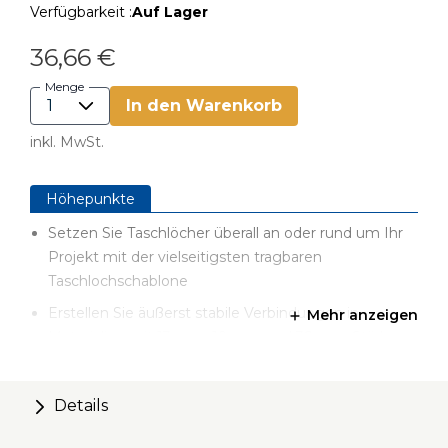
Verfügbarkeit :
Auf Lager
36,66 €
Menge
In den Warenkorb
inkl. MwSt.
Höhepunkte
Setzen Sie Taschlöcher überall an oder rund um Ihr
Projekt mit der vielseitigsten tragbaren
Taschlochschablone
Erstellen Sie äußerst stabile Verbindungen in
Mehr anzeigen
Materialien mit 13 mm, 19 mm und 38 mm Stärke
Integrierte VersaGrip™-Spanntechnik mit Pumpgriff
und umgekehrtem Auslösehebel
Details
Robuster, um 360° drehbarer Griff