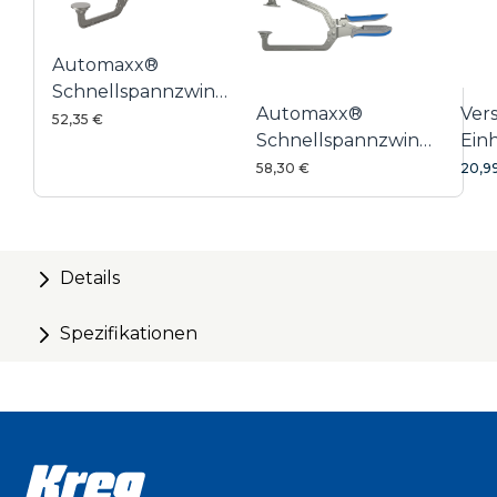
Automaxx®
Schnellspannzwinge
Automaxx®
Ver
76mm
52,35 €
Schnellspannzwinge
Ein
152 mm
58,30 €
20,9
Details
Spezifikationen