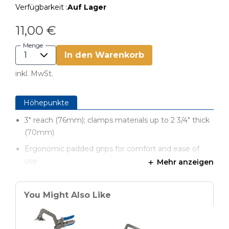
Verfügbarkeit :
Auf Lager
11,00 €
Menge
In den Warenkorb
inkl. MwSt.
Höhepunkte
3" reach (76mm); clamps materials up to 2 3/4" thick
(70mm)
Ergonomic padded grips for comfort and ease of
use
Mehr anzeigen
Helps create a flush joint during pocket-hole
assembly
You Might Also Like
Compatible with Kreg Pocket-Hole Jig R3’s Portable
Clamp Adapter and 300-Series Pocket-Hole Jigs