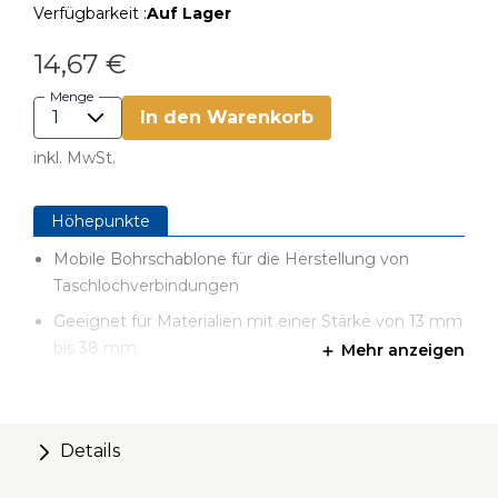
Verfügbarkeit :
Auf Lager
14,67 €
Menge
In den Warenkorb
inkl. MwSt.
Höhepunkte
Mobile Bohrschablone für die Herstellung von
Taschlochverbindungen
Geeignet für Materialien mit einer Stärke von 13 mm
bis 38 mm
Mehr anzeigen
Einfach einzurichten und leicht zu bedienen, mit
Materialstärkenanschlägen für gängige DIY-
Materialien: 13 mm, 19 mm und 38 mm
Details
Robuste Konstruktion für eine lange Lebensdauer