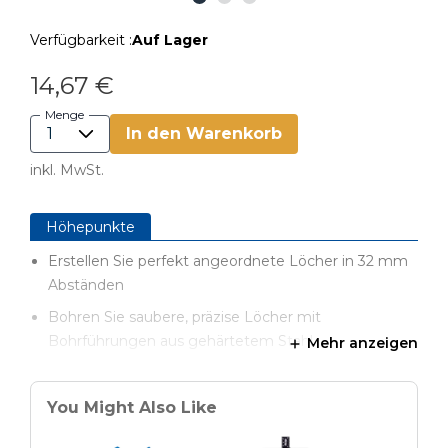
Verfügbarkeit :
Auf Lager
14,67 €
Menge
In den Warenkorb
inkl. MwSt.
Höhepunkte
Erstellen Sie perfekt angeordnete Löcher in 32 mm
Abständen
Bohren Sie saubere, präzise Löcher mit
Bohrführungen aus gehärtetem Stahl
Mehr anzeigen
32-mm-System kompatibel zur Aufnahme von
Scharnieren und Schubladenführungen
You Might Also Like
Sicheres Arbeiten durch Ausrichtungsfenster für