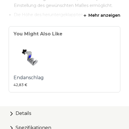
Einstellung des gewünschten Maßes ermöglicht.
Die Höhe des heruntergeklappten, schwingbaren
Mehr anzeigen
Teils beträgt 73 mm
Er ist mit dem Kreg Top Trak und Heavy-Duty Trak
You Might Also Like
kompatibel, womit Sie sich Ihren eigenen Anschlag
bauen können.
Endanschlag
42,83 €
Details
Spezifikationen