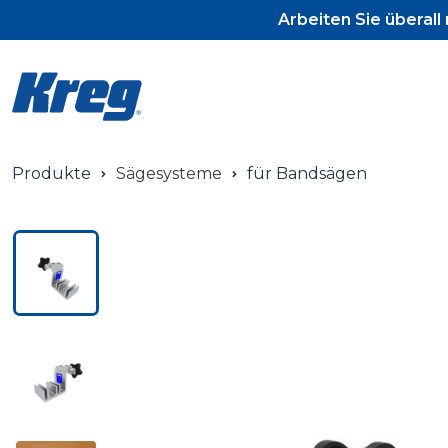
Arbeiten Sie überal
Produkte
Sägesysteme
für Bandsägen
Pocket-Ho
Pocket-Ho
Pocket-Ho