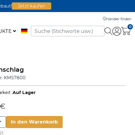
ebaut!
Jetzt kaufen
Händler finden
0
UKTE
nschlag
Nr.
KMS7800
rkeit :
Auf Lager
 €
In den Warenkorb
St.