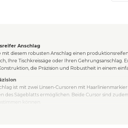
sreifer Anschlag
ie mit diesem robusten Anschlag einen produktionsreife
isch, Ihre Tischkreissäge oder Ihren Gehrungsanschlag. 
Konstruktion, die Präzision und Robustheit in einem ei
äzision
hlag ist mit zwei Linsen-Cursoren mit Haarlinienmarkier
en des Sägeblatts ermöglichen. Beide Cursor sind zudem e
abstimmen können.
nstruktion
hlag besteht aus einem dicken Aluminiumprofil, das hohe