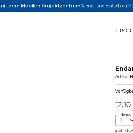
l mit dem Mobilen Projektzentrum
Schnell und einfach aufg
PROD
le Jig
Enda
le Zubehör
Artikel-
le Schrauben und Dübel
Verfügba
12,10
Menge
inkl. Mw