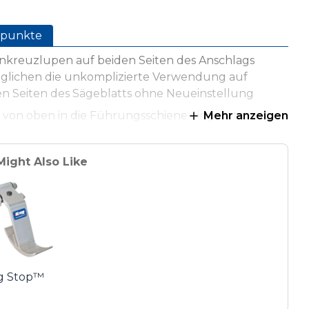
punkte
nkreuzlupen auf beiden Seiten des Anschlags
glichen die unkomplizierte Verwendung auf
en Seiten des Sägeblatts ohne Neueinstellung
 von oben in die Führungsschiene eingesetzt
Mehr anzeigen
n und lässt sich somit schnell entfernen bzw.
itionieren, ohne bis ans Ende der
Might Also Like
ungsschiene geschoben werden zu müssen
end zum PRS1015 Parallelanschlag
g Stop™