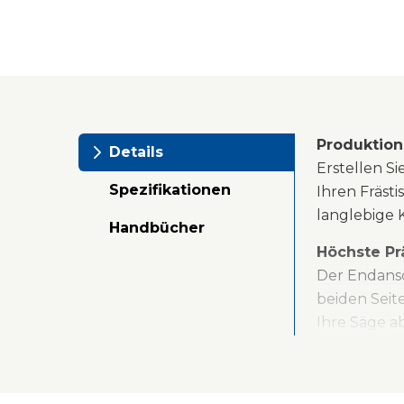
Produktion
Details
Erstellen S
Spezifikationen
Ihren Fräst
langlebige 
Handbücher
Höchste Pr
Der Endansc
beiden Seit
Ihre Säge 
Robuste Ko
Dieser Ansc