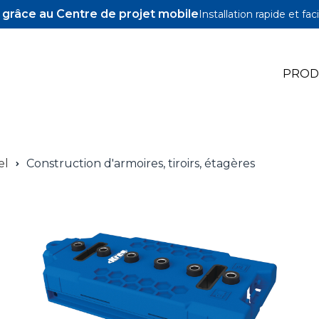
z grâce au Centre de projet mobile
Installation rapide et faci
PROD
e Jigs
el
Construction d'armoires, tiroirs, étagères
e Accessoires
illons Pocket-Hole