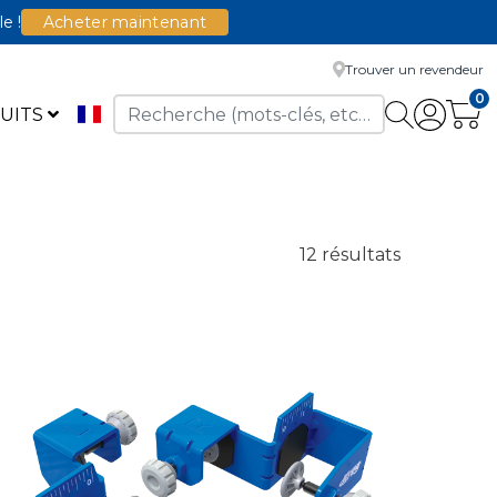
le !
Acheter maintenant
Trouver un revendeur
0
UITS
12 résultats