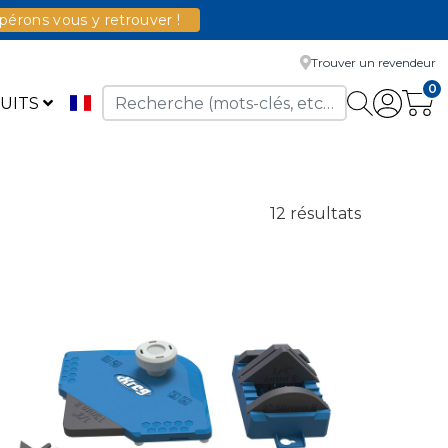
érons vous y retrouver !
Trouver un revendeur
0
UITS
12 résultats