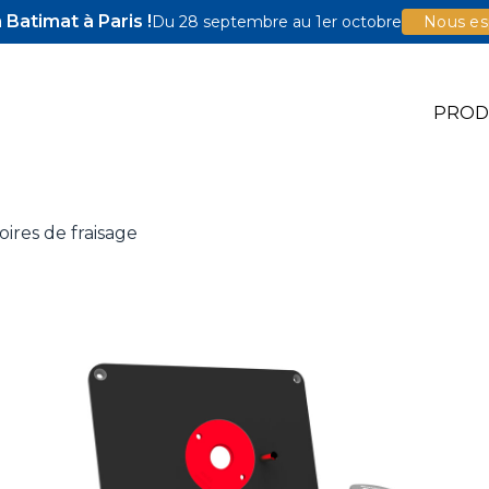
Batimat à Paris !
Du 28 septembre au 1er octobre
Nous esp
PROD
oires de fraisage
e Jigs
e Accessoires
illons Pocket-Hole