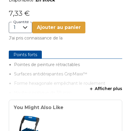
Disponibilité :
En stock
7,33 €
Quantité
Ajouter au panier
J'ai pris connaissance de la
Points forts
Pointes de peinture rétractables
Surfaces antidérapantes GripMaxx™
Forme hexagonale empêchant le roulement
Afficher plus
Hauteur pratique de 38 mm
Capacité de charge de 90 kg (avec les 4 cales)
You Might Also Like
Chaque ensemble comprend 4 cales