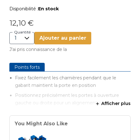
Disponibilité :
En stock
12,10 €
Quantité
Ajouter au panier
J'ai pris connaissance de la
Points forts
Fixez facilement les charnières pendant que le
gabarit maintient la porte en position
Positionnez précisément les portes à ouverture
gauche ou droite pour un alignement parfait
Afficher plus
Réglez facilement la hauteur des portes grâce aux
cales de micro-ajustement
You Might Also Like
Compatible avec les armoires à cadre de façade et
sans cadre