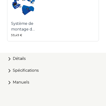
Système de
montage de
façades de
59,49 €
tiroir
Détails
Spécifications
Manuels