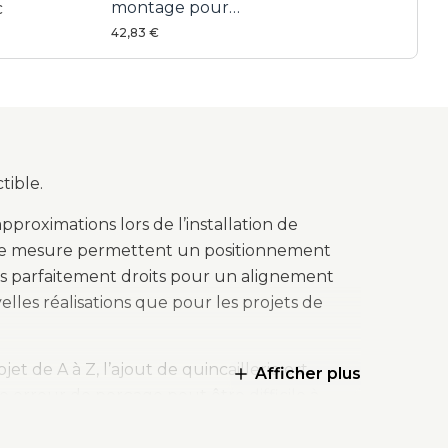
montage pour
age pour
€
portes d’armoire
aillerie
42,83 €
oire
tible.
pproximations lors de l’installation de
 de mesure permettent un positionnement
ous parfaitement droits pour un alignement
velles réalisations que pour les projets de
t de A à Z, l’ajout de quincaillerie est
Afficher plus
e erreur de perçage peut être difficile à
e percer des trous précis et parfaitement
t professionnel.