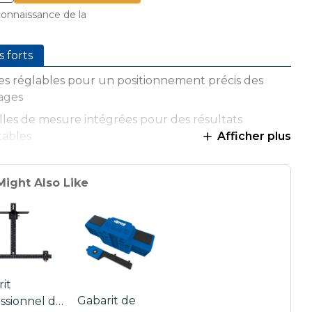
 connaissance de la
s forts
s réglables pour un positionnement précis des
ages
les de mesure intégrées pour des résultats
tables
Afficher plus
alent pour l’installation de boutons et poignées à
 plusieurs points de fixation
Might Also Like
e de bord réglable pour un positionnement facile
riaux robustes et légers pour une manipulation
es de perçage en acier trempé pour une durabilité
male
it
Gabarit de
ssionnel de