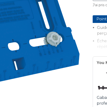
J'ai pris
Point
Guide
perç
Échel
répé
Polyv
un ou
You 
Guid
Maté
aisée
Guid
maxi
Gabar
profe