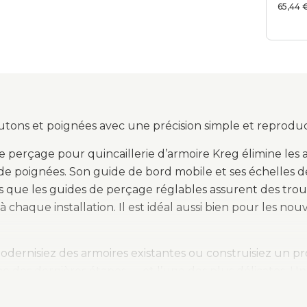
perç
65,44 
quinc
d’arm
utons et poignées avec une précision simple et reproduc
e perçage pour quincaillerie d’armoire Kreg élimine les a
de poignées. Son guide de bord mobile et ses échelles
dis que les guides de perçage réglables assurent des tr
 chaque installation. Il est idéal aussi bien pour les nou
ernisiez des armoires existantes ou construisiez un proje
e des dernières étapes — et l’une des plus délicates. Un
 gabarit élimine toute incertitude en vous permettant d
à chaque utilisation, garantissant un résultat uniforme e