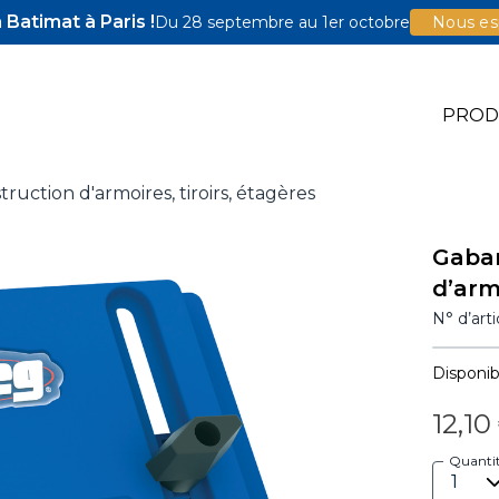
Batimat à Paris !
Du 28 septembre au 1er octobre
Nous esp
PROD
truction d'armoires, tiroirs, étagères
e Jigs
Gabar
e Accessoires
d’arm
illons Pocket-Hole
N° d’art
Disponibi
12,10
Quanti