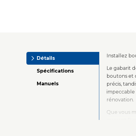
Installez bo
Détails
Le gabarit d
Spécifications
boutons et 
Manuels
précis, tan
impeccable à
rénovation.
Que vous mod
souvent l’un
corriger. Le
positionnés 