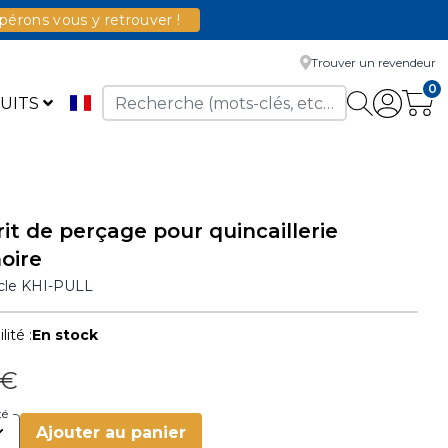
érons vous y retrouver !
Trouver un revendeur
0
UITS
it de perçage pour quincaillerie
oire
icle
KHI-PULL
lité :
En stock
 €
té
Ajouter au panier