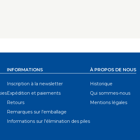
ui se verrouillent dans la position
poignées d’armoire. Vous pouvez ainsi
raduations intégrées (impériales et
rer et marquer chaque trou
ent robuste pour les professionnels, le
s réglages simples adaptés à votre
INFORMATIONS
À PROPOS DE NOUS
éger et résistant, tandis que ses guides en
e d’un seul trou ou de centaines.
Inscription à la newsletter
Historique
ies
Expédition et paiements
Qui sommes-nous
Retours
Mentions légales
Remarques sur l'emballage
Informations sur l'élimination des piles