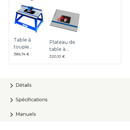
Table à
Plateau de
toupie
table à
d'établi de
386,74 €
toupie de
320,10 €
précision
précision
Détails
Spécifications
Manuels