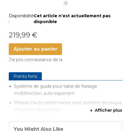
Disponibilité
Cet article n’est actuellement pas
:
disponible
219,99 €
Ajouter au panier
J'ai pris connaissance de la
Points forts
Système de guide pour table de fraisage
multifonction, auto-équerrant
Plateau haute performance avec système de plaque
d’insertion de précision
Afficher plus
Châssis en acier robuste, personnalisable et
facilement réglable
You Might Also Like