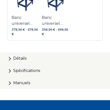
Réglable sur six hauteurs de travail différentes
Banc
Banc
universel
universel
avec plateau
avec plateau
378,96 €
-
678,96
398,96 €
-
698,96
€
€
en bois dur
en bois dur
avec trous
plateau
perforé
Détails
Spécifications
Manuels