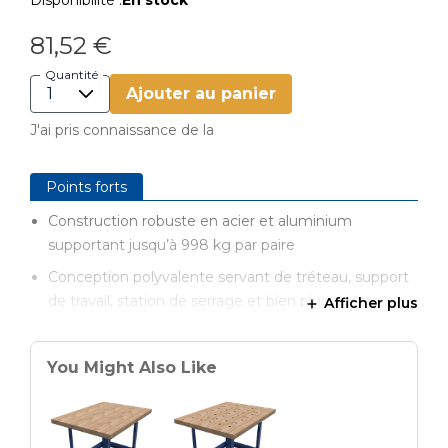
Disponibilité :
En stock
81,52 €
Quantité
Ajouter au panier
J'ai pris connaissance de la
Points forts
Construction robuste en acier et aluminium
supportant jusqu’à 998 kg par paire
Conception polyvalente servant de tréteau, support
de travail, station de serrage et bien plus encore
Afficher plus
Portable pour un transport facile et un rangement
compact
You Might Also Like
Extensible en l’associant à un second Track Horse
Équipé d’un serre-joint d’établi Kreg doté de la
technologie Automaxx®