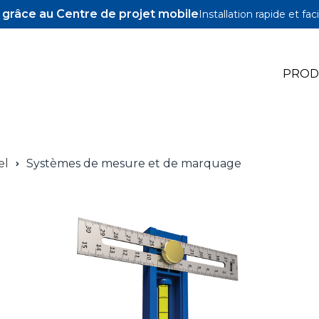
z grâce au Centre de projet mobile
Installation rapide et faci
PROD
e Jigs
el
Systèmes de mesure et de marquage
e Accessoires
illons Pocket-Hole