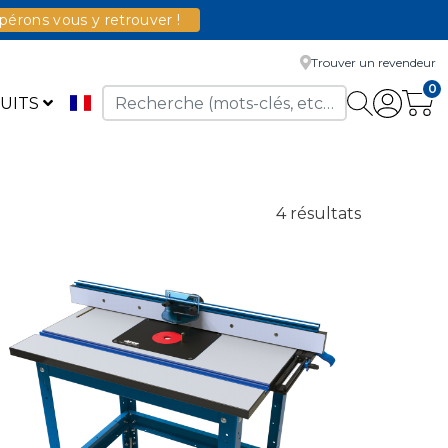
érons vous y retrouver !
Trouver un revendeur
0
UITS
4 résultats