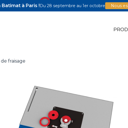
Batimat à Paris !
Du 28 septembre au 1er octobre
Nous esp
PROD
 de fraisage
e Jigs
e Accessoires
illons Pocket-Hole