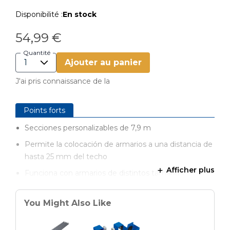
Disponibilité :
En stock
54,99 €
Quantité
Ajouter au panier
J'ai pris connaissance de la
Points forts
Secciones personalizables de 7,9 m
Permite la colocación de armarios a una distancia de
hasta 25 mm del techo
Afficher plus
Funciona con armarios de distintos tamaños
Para uso con tiradas de armarios de 27 kg cada una o
menos
You Might Also Like