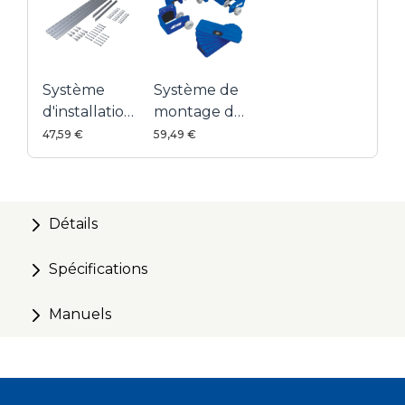
Système
Système de
d'installation
montage de
pour armoire
façades de
47,59 €
59,49 €
- 2,44 m
tiroir
Détails
Spécifications
Manuels