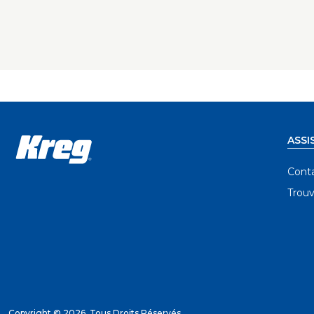
d'indicatio
arrière sta
avant pour l'
ASSI
Cont
Trouv
Copyright ©
2026. Tous Droits Réservés.