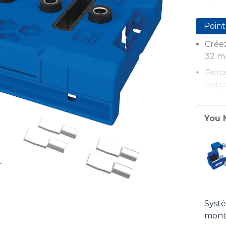
Point
Crée
32 
Perce
perç
Comp
posit
You 
Trava
d'ali
Accr
rapid
Garde
rang
Syst
mont