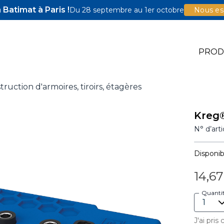
Batimat à Paris !
Du 28 septembre au 1er octobre
Nous esp
PROD
truction d'armoires, tiroirs, étagères
e Jigs
Kreg®
e Accessoires
N° d’art
illons Pocket-Hole
Disponibi
14,6
Quanti
J'ai pris