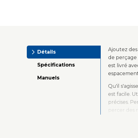
Ajoutez des 
Détails
de perçage e
Spécifications
est livré a
espacement 
Manuels
Qu'il s'agis
est facile. 
précises. P
percer des 
Le gabarit p
glissières d