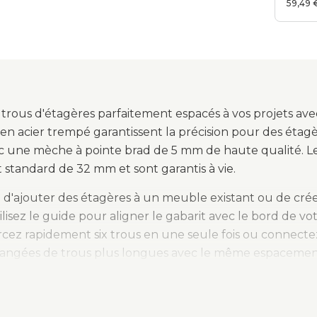
façad
59,49 
trous d'étagères parfaitement espacés à vos projets ave
n acier trempé garantissent la précision pour des étagère
vec une mèche à pointe brad de 5 mm de haute qualité. L
standard de 32 mm et sont garantis à vie.
se d'ajouter des étagères à un meuble existant ou de cr
Utilisez le guide pour aligner le gabarit avec le bord de v
ercez rapidement six trous en une seule fois ou connect
rangées de trous plus longues avec le même espacement
résente également des caractéristiques utiles pour l'inst
e tiroir dissimulées dans des armoires sans cadre. Des r