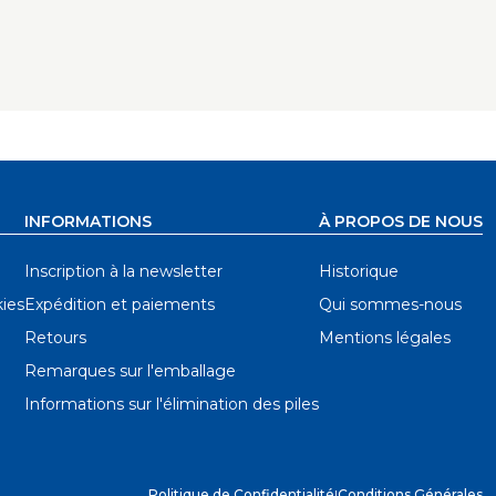
 charnière - réglées selon l'espacement
ite également le positionnement du trou
INFORMATIONS
À PROPOS DE NOUS
Inscription à la newsletter
Historique
ies
Expédition et paiements
Qui sommes-nous
Retours
Mentions légales
Remarques sur l'emballage
Informations sur l'élimination des piles
Politique de Confidentialité
|
Conditions Générales