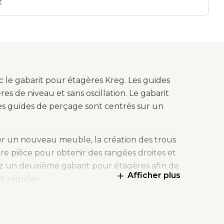
es de tiroir
quincaillerie
€
d’armoire
c le gabarit pour étagères Kreg. Les guides
s de niveau et sans oscillation. Le gabarit
es guides de perçage sont centrés sur un
éer un nouveau meuble, la création des trous
otre pièce pour obtenir des rangées droites et
ez un deuxième gabarit pour étagères afin de
Afficher plus
 régulier.
allation de charnières d'armoire et de
epères d'alignement moulés et une fenêtre