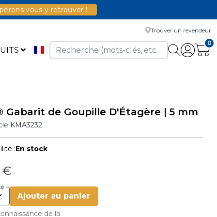
érons vous y retrouver !
Trouver un revendeur
0
UITS
 Gabarit de Goupille D'Étagère | 5 mm
icle
KMA3232
lité :
En stock
7 €
té
Ajouter au panier
 connaissance de la