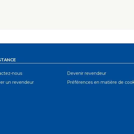
n permettent d'aligner les vis de montage des plaques de
ndard pour un système d'armoire de 32 mm - ce qui facil
installation de la glissière de tiroir.
STANCE
actez-nous
Devenir revendeur
er un revendeur
Préférences en matière de cook