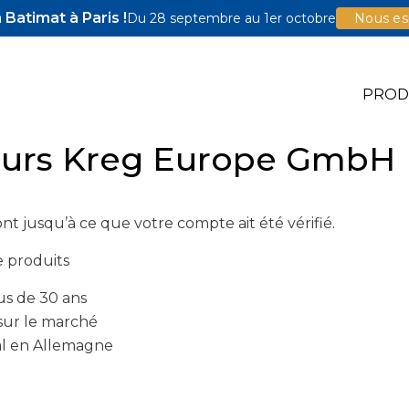
Batimat à Paris !
Du 28 septembre au 1er octobre
Nous esp
PROD
deurs Kreg Europe GmbH
e Jigs
ront jusqu’à ce que votre compte ait été vérifié.
e Accessoires
illons Pocket-Hole
e produits
us de 30 ans
sur le marché
ral en Allemagne