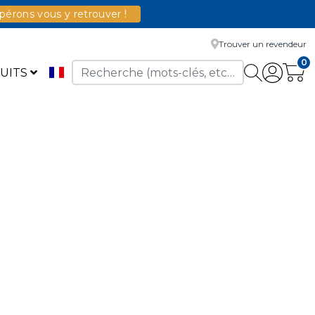
érons vous y retrouver !
Trouver un revendeur
0
UITS