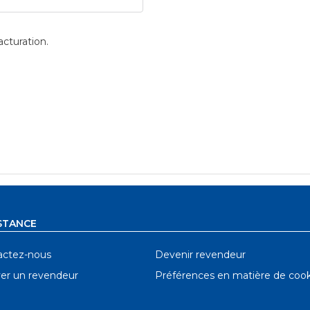
acturation.
STANCE
actez-nous
Devenir revendeur
er un revendeur
Préférences en matière de cook