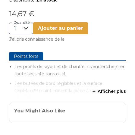
Disponibilité :
En stock
14,67 €
Quantité
Ajouter au panier
J'ai pris connaissance de la
Points forts
Les profils de rayon et de chanfrein s'enclenchent en
toute sécurité sans outil.
Les butées de bord réglables et la surface
GripMaxx™ maintiennent la pièce à usiner en toute
Afficher plus
sécurité.
Grande poignée pour un contrôle sûr du guidage.
You Might Also Like
8 gabarits de profil différents à encliqueter sans outil
dans le corps de base.
Les gabarits profilés peuvent être rangés en toute