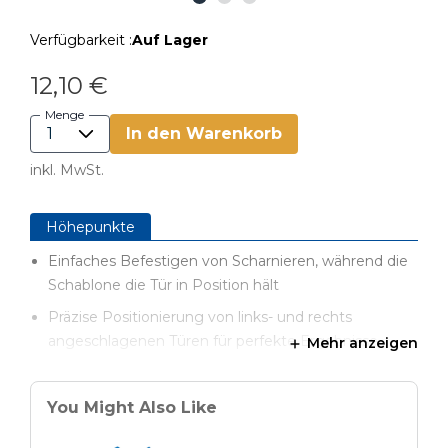
Verfügbarkeit :
Auf Lager
12,10 €
Menge
In den Warenkorb
inkl. MwSt.
Höhepunkte
Einfaches Befestigen von Scharnieren, während die
Schablone die Tür in Position hält
Präzise Positionierung von links- und rechts
angeschlagenen Türen für perfekte Ergebnisse
Mehr anzeigen
Exakte Höheneinstellung der Türen mithilfe von
Feinjustier-Unterlegplatten
You Might Also Like
Geeignet für Schränke mit Frontrahmen sowie