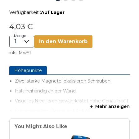
Verfügbarkeit :
Auf Lager
4,03 €
Menge
In den Warenkorb
inkl. MwSt.
Höhepunkte
Zwei starke Magnete lokalisieren Schrauben
Hält freihändig an der Wand
Visuelles Nivellieren gewährleistet hohe Genauigkeit
Mehr anzeigen
Ergonomisches Design mit Anti-Rutsch-Belag
Zentrierte Markierungskerben
You Might Also Like
Geeignet für Holz- und Metallständerwerk