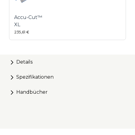
Rechtsblättern sowie einigen Stichsägen und
Oberfräsen
Accu-Cut™
XL
235,61 €
Details
Spezifikationen
Handbücher