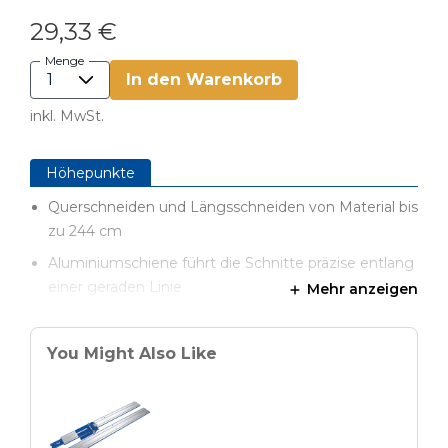
29,33 €
Menge
In den Warenkorb
inkl. MwSt.
Höhepunkte
Querschneiden und Längsschneiden von Material bis
zu 244 cm
Aluminiumschiene führt die Schnitte präzise entlang
einer geraden Linie
Mehr anzeigen
Die Schnittlinienanzeigen helfen, die Schnitte
perfekt zu positionieren
You Might Also Like
Integrierte Klemmung mit GripMaxx™ sichert die
Schiene am Material
Funktioniert mit Kreissägen mit Links- und