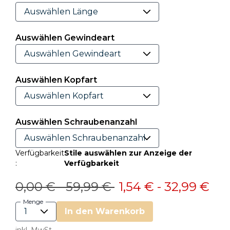
Auswählen Gewindeart
Auswählen Kopfart
Auswählen Schraubenanzahl
Verfügbarkeit
Stile auswählen zur Anzeige der
:
Verfügbarkeit
Preis reduziert von
bis
Preis reduziert von
bis
0,00 €
-
59,99 €
1,54 €
-
32,99 €
Menge
In den Warenkorb