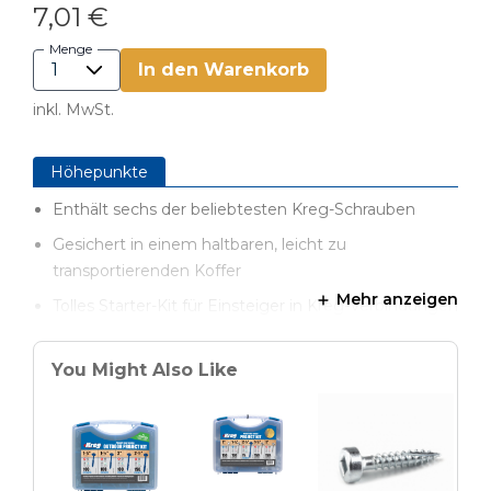
7,01 €
Menge
In den Warenkorb
inkl. MwSt.
Höhepunkte
Enthält sechs der beliebtesten Kreg-Schrauben
Gesichert in einem haltbaren, leicht zu
transportierenden Koffer
Mehr anzeigen
Tolles Starter-Kit für Einsteiger in Kreg-Verbindungen
Praktisches Kit für Reparaturen
You Might Also Like