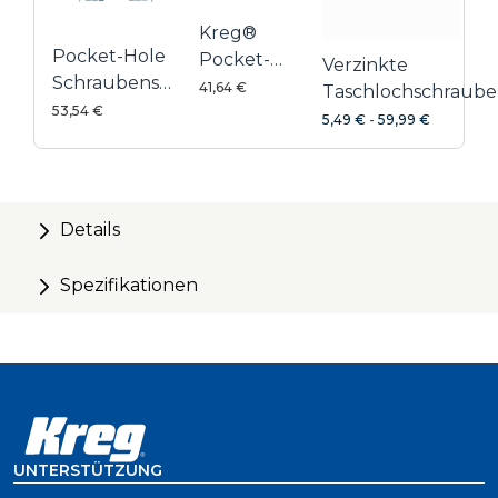
Kreg®
Pocket-Hole
Pocket-
Verzinkte
Schraubenset
Hole
41,64 €
Taschlochschraub
für
53,54 €
Schrauben-
5,49 €
-
59,99 €
Außenbereich
Set
Details
Spezifikationen
UNTERSTÜTZUNG