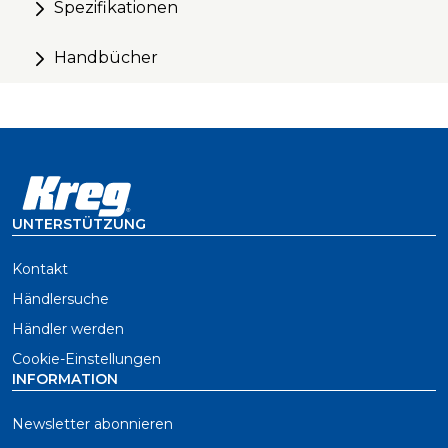
Spezifikationen
Transportkoffer
In den Koffer integrierte Tiefenanschlag-Lehre zur
Handbücher
schnellen Referenz
Lässt sich einfach an jeder Kreg Face Clamp,
Schraubzwinge oder C-Zwinge befestigen
UNTERSTÜTZUNG
Kontakt
Händlersuche
Händler werden
Cookie-Einstellungen
INFORMATION
Newsletter abonnieren