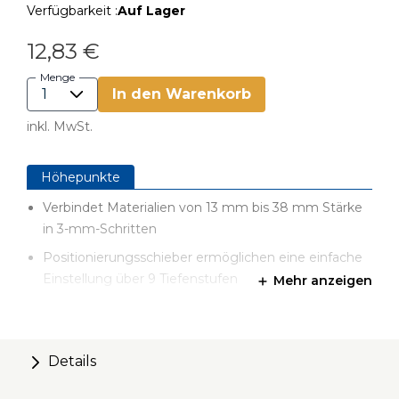
Verfügbarkeit :
Auf Lager
12,83 €
Menge
In den Warenkorb
inkl. MwSt.
Höhepunkte
Verbindet Materialien von 13 mm bis 38 mm Stärke
in 3-mm-Schritten
Positionierungsschieber ermöglichen eine einfache
Einstellung über 9 Tiefenstufen
Mehr anzeigen
Zwei Spanauswurföffnungen halten den Bohrer frei
von überschüssigen Spänen
Zwei Kreg-Bohrführungen aus gehärtetem Stahl
Details
Inklusive Kreg-Zubehör in einem robusten