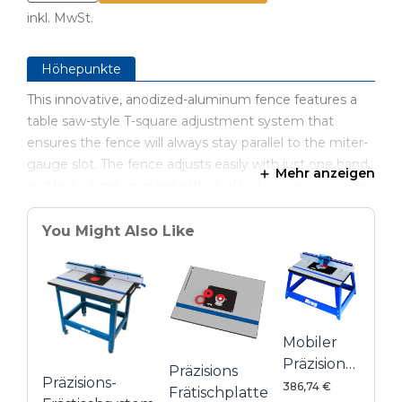
inkl. MwSt.
Höhepunkte
This innovative, anodized-aluminum fence features a
table saw-style T-square adjustment system that
ensures the fence will always stay parallel to the miter-
gauge slot. The fence adjusts easily with just one hand,
Mehr anzeigen
and locks firmly in place with dual locks: A large paddle
lock on the infeed end, an
You Might Also Like
Robuster Aluminiumanschlag für Präzision und
Stabilität
Innovative, selbst ausrichtende L-Konstruktion
Micro-Feineinstellung der Verstellschiene durch
innovative Einstellscheibe
Mobiler
Präzisions-
Sehr weit "nach hinten" verstellbar (zum Nuten), da
Präzisions
Präzisions-
Frästisch
die Befestigungsplatte mittig eingebaut ist
386,74 €
Frätischplatte