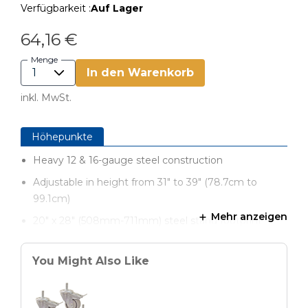
Verfügbarkeit :
Auf Lager
64,16 €
Menge
In den Warenkorb
inkl. MwSt.
Höhepunkte
Heavy 12 & 16-gauge steel construction
Adjustable in height from 31" to 39" (78.7cm to
99.1cm)
Mehr anzeigen
20" x 28" (508mm-711mm) steel stand footprint
Includes (4) stable leveling feet
You Might Also Like
Durable powder-coated finish
Fast, easy assembly