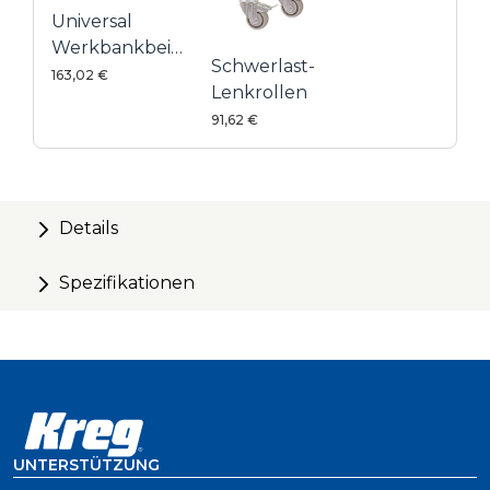
Universal
Werkbankbeine
Schwerlast-
1000
163,02 €
Lenkrollen
91,62 €
Details
Spezifikationen
UNTERSTÜTZUNG