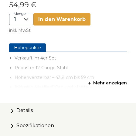
54,99 €
Menge
In den Warenkorb
inkl. MwSt.
Höhepunkte
Verkauft im 4er-Set
Robuster 12-Gauge-Stahl
Höhenverstellbar – 43,8 cm bis 59 cm
Mehr anzeigen
Inklusive Nivellierfüßen und Montagezubehör
Vorgebohrte Löcher ermöglichen zusätzliche
Anpassungen
Details
Doppelt arretierbare Rollen (PRS3090) für
zusätzliche Mobilität erhältlich
Spezifikationen