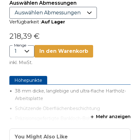
Auswählen Abmessungen
Verfügbarkeit :
Auf Lager
218,39 €
Menge
In den Warenkorb
inkl. MwSt.
Höhepunkte
38 mm dicke, langlebige und ultra-flache Hartholz-
Arbeitsplatte
Schützende Oberflächenbeschichtung
Mehr anzeigen
Präzisionsgefertigte Bankloch-Bohrungen (19 mm)
Überdimensionierte Arbeitsfläche für vielseitiges
Spannen
You Might Also Like