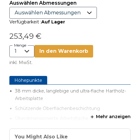
Auswählen Abmessungen
Verfügbarkeit :
Auf Lager
253,49 €
Menge
In den Warenkorb
inkl. MwSt.
Höhepunkte
38 mm dicke, langlebige und ultra-flache Hartholz-
Arbeitsplatte
Schützende Oberflächenbeschichtung
Mehr anzeigen
Überdimensionierte Arbeitsfläche für vielseitiges
Spannen
Kreg® U-Bench-Zubehör individuell anpassen
You Might Also Like