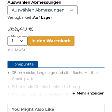
Auswählen Abmessungen
Verfügbarkeit :
Auf Lager
266,49 €
Menge
In den Warenkorb
inkl. MwSt.
Höhepunkte
38 mm dicke, langlebige und ultra-flache Hartholz-
Arbeitsplatte
Schützende Oberflächenbeschichtung
Mehr anzeigen
Präzisionsgefertigte Bankloch-Bohrungen (19 mm)
Überdimensionierte Arbeitsfläche für vielseitiges
Spannen
You Might Also Like