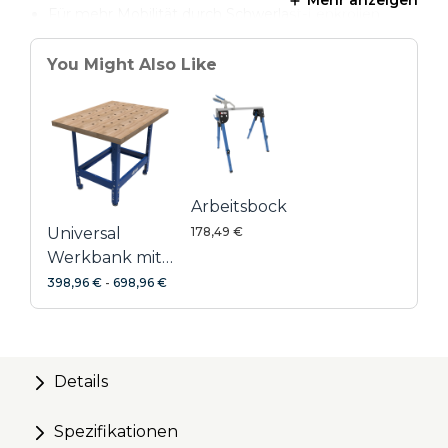
Mehr anzeigen
Für mehr Mobilität durch Schwerlast-Lenkrollen
erweitern (4 Stück | PRS3090)
You Might Also Like
Schützende Oberflächenbeschichtung
Arbeitsbock
Universal
178,49 €
Werkbank mit
Hartholz-
398,96 €
-
698,96 €
Arbeitsplatte
inkl.
Banklochhaken
Details
Spezifikationen