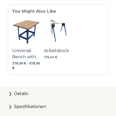
erweiterbar (4 Stück | PRS3090)
You Might Also Like
Schützende Oberflächenbeschichtung
Universal
Arbeitsbock
Bench with
178,49 €
Hardwood
378,96 €
-
678,96
€
Top
Details
Spezifikationen