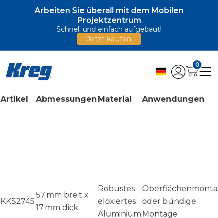
Arbeiten Sie überall mit dem Mobilen
Projektzentrum
Schnell und einfach aufgebaut!
Jetzt kaufen
0
Artikel
Abmessungen
Material
Anwendungen
Robustes
Oberflächenmont
57 mm breit x
KKS2745
eloxiertes
oder bündige
17 mm dick
Aluminium
Montage