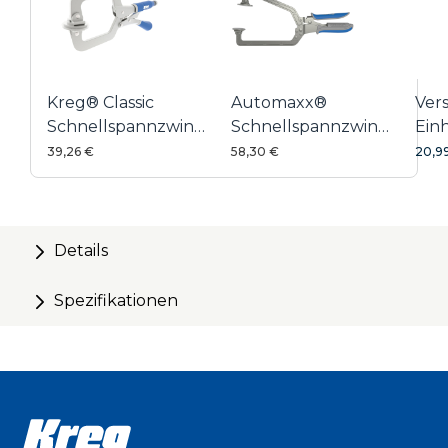
Kreg® Classic
Automaxx®
Ver
Schnellspannzwinge
Schnellspannzwinge
Ein
76 mm
152 mm
39,26 €
58,30 €
20,9
Details
Spezifikationen